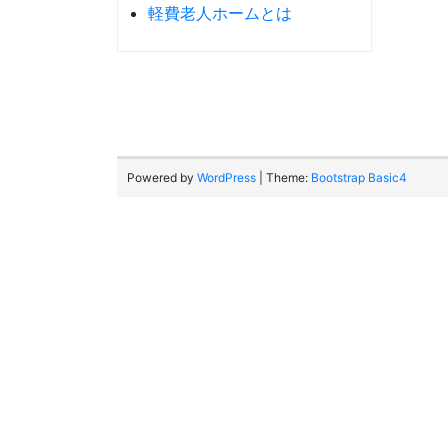
軽費老人ホームとは
Powered by
WordPress
| Theme:
Bootstrap Basic4